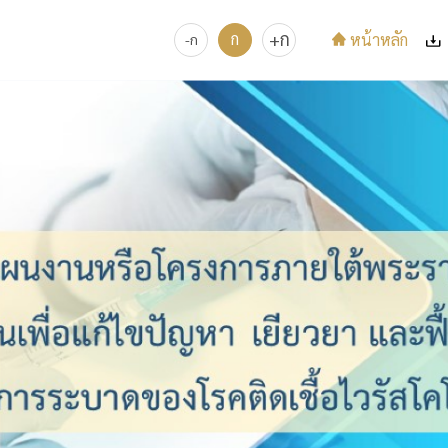
+
ก
ก
หน้าหลัก
-
ก