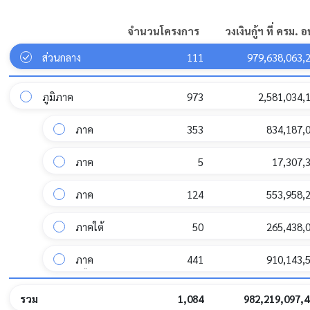
สำนักงานปลัดกระทรวงการพัฒนาสังคมและความมั่นคง
จำนวนโครงการ
วงเงินกู้ฯ ที่ ครม. อน
ของมนุษย์ / กระทรวงการพัฒนาสังคมและความมั่นคง
19,990,806,00
ของมนุษย์
ส่วนกลาง
111
979,638,063,
การท่องเที่ยวแห่งประเทศไทย / กระทรวงการท่องเที่ยว
ภูมิภาค
973
2,581,034,
17,370,000,00
และกีฬา
ภาค
353
834,187,
กรมควบคุมโรค / กระทรวงสาธารณสุข
13,513,110,80
กลาง
ภาค
5
17,307,
ตะวัน
ออก
สำนักงานปลัดกระทรวงการอุดมศึกษา วิทยาศาสตร์ วิจัย
ภาค
124
553,958,
และนวัตกรรม / กระทรวงการอุดมศึกษา วิทยาศาสตร์
10,629,600,00
ตะวัน
วิจัยและนวัตกรรม
ออก
ภาคใต้
50
265,438,
เฉียง
เหนือ
ภาค
441
910,143,
การไฟฟ้าส่วนภูมิภาค / กระทรวงมหาดไทย
9,544,440,0
เหนือ
รวม
1,084
982,219,097,4